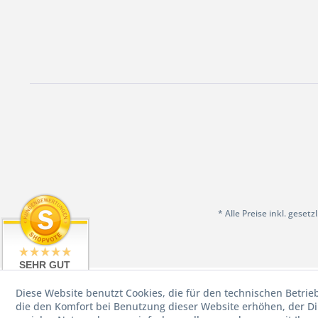
* Alle Preise inkl. geset
SEHR GUT
4.97 / 5
Diese Website benutzt Cookies, die für den technischen Betrie
aus 198
Bewertungen
die den Komfort bei Benutzung dieser Website erhöhen, der D
bei: shopvote.de