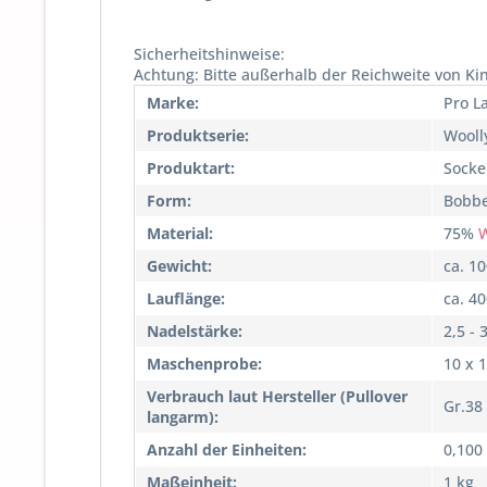
Sicherheitshinweise:
Achtung: Bitte außerhalb der Reichweite von Ki
Marke:
Pro L
Produktserie:
Wooll
Produktart:
Socke
Form:
Bobbe
Material:
75%
W
Gewicht:
ca. 1
Lauflänge:
ca. 4
Nadelstärke:
2,5 - 
Maschenprobe:
10 x 
Verbrauch laut Hersteller (Pullover
Gr.38
langarm):
Anzahl der Einheiten:
0,100
Maßeinheit:
1 kg