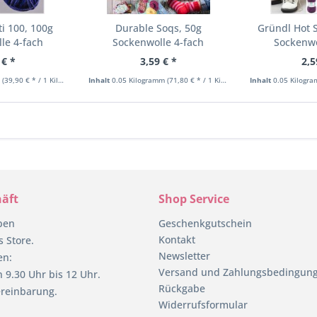
ti 100, 100g
Durable Soqs, 50g
Gründl Hot 
le 4-fach
Sockenwolle 4-fach
Sockenwo
 € *
3,59 € *
2,5
m
(39,90 € * / 1 Kilogramm)
Inhalt
0.05 Kilogramm
(71,80 € * / 1 Kilogramm)
Inhalt
0.05 Kilogr
äft
Shop Service
pen
Geschenkgutschein
Kontakt
 Store.
Newsletter
en:
Versand und Zahlungsbedingun
 9.30 Uhr bis 12 Uhr.
Rückgabe
reinbarung.
Widerrufsformular