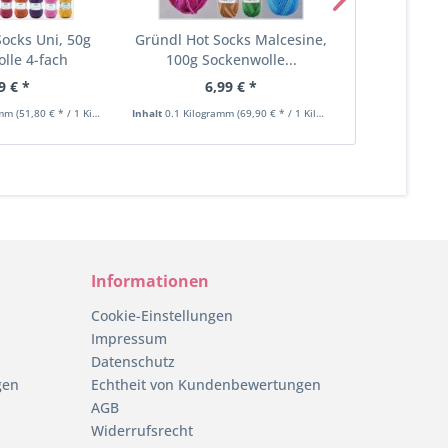
Socks Uni, 50g
Gründl Hot Socks Malcesine,
Gründl Hot
lle 4-fach
100g Sockenwolle...
100g Sock
9 € *
6,99 € *
6,49 €
amm
(51,80 € * / 1 Kilogramm)
Inhalt
0.1 Kilogramm
(69,90 € * / 1 Kilogramm)
Inhalt
0.1 Kilog
Informationen
Cookie-Einstellungen
Impressum
Datenschutz
gen
Echtheit von Kundenbewertungen
AGB
Widerrufsrecht