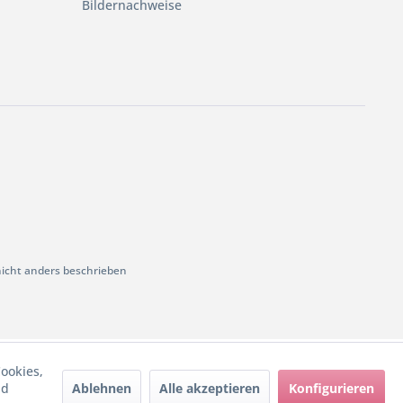
Bildernachweise
cht anders beschrieben
ookies,
Ablehnen
Alle akzeptieren
Konfigurieren
nd