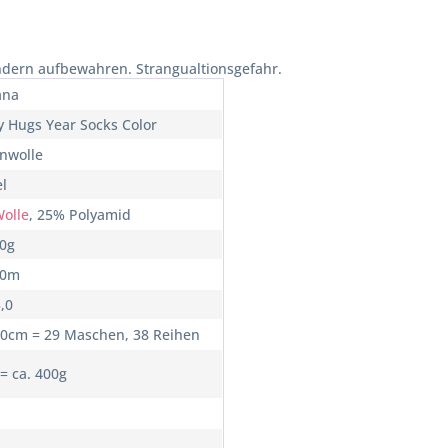
ndern aufbewahren. Strangualtionsgefahr.
ana
y Hugs Year Socks Color
nwolle
l
olle
, 25% Polyamid
00g
00m
3,0
10cm = 29 Maschen, 38 Reihen
 = ca. 400g