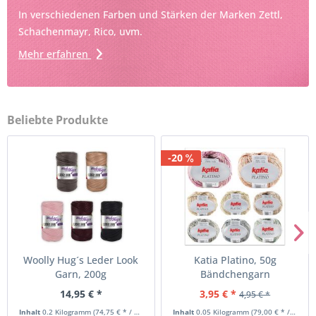
In verschiedenen Farben und Stärken der Marken Zettl,
Schachenmayr, Rico, uvm.
Mehr erfahren
Beliebte Produkte
-20
Woolly Hug´s Leder Look
Katia Platino, 50g
Garn, 200g
Bändchengarn
Bändchengarn...
14,95 € *
3,95 € *
4,95 € *
Inhalt
0.2 Kilogramm
(74,75 € * / 1 Kilogramm)
Inhalt
0.05 Kilogramm
(79,00 € * / 1 Kilogramm)