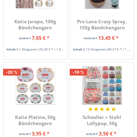
Katia Jarapa, 100g
Pro Lana Crazy Spray,
Bändchengarn
150g Bändchengarn
7,65 € *
13,45 € *
8,50 € *
14,95 € *
Inhalt
0.1 Kilogramm
(76,50 € * / 1 Kilogramm)
Inhalt
0.15 Kilogramm
(89,67 € * / 1 Kilogramm)
-20
-10
Katia Platino, 50g
Schoeller + Stahl
Bändchengarn
Lollypop, 50g
Bändchengarn
3,95 € *
3,56 € *
4,95 € *
3,95 € *