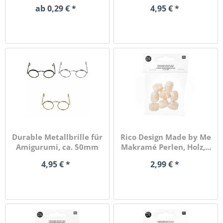
Größen,...
x...
ab 0,29 € *
4,95 € *
Durable Metallbrille für
Rico Design Made by Me
Amigurumi, ca. 50mm
Makramé Perlen, Holz,...
x...
4,95 € *
2,99 € *