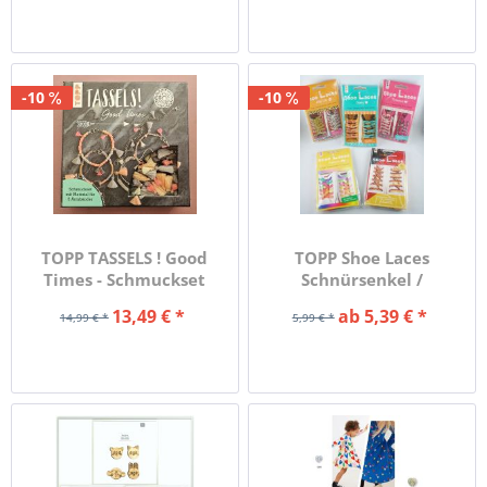
-10
-10
TOPP TASSELS ! Good
TOPP Shoe Laces
Times - Schmuckset
Schnürsenkel /
mit...
Schuhbänder mit...
13,49 € *
ab 5,39 € *
14,99 € *
5,99 € *