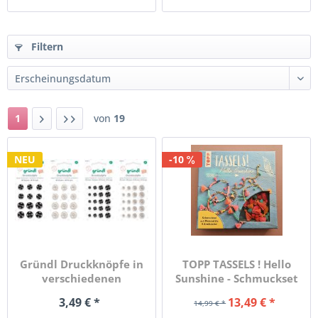
Filtern
1
von
19
NEU
-10
Gründl Druckknöpfe in
TOPP TASSELS ! Hello
verschiedenen
Sunshine - Schmuckset
Ausführungen
mit...
3,49 € *
13,49 € *
14,99 € *