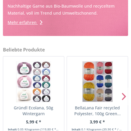
Nachhaltige Garne aus Bio-Baumwolle und recyceltem
Material, voll im Trend und Umweltschonend.
Mehr erfahren
Beliebte Produkte
Gründl Ecolana, 50g
BellaLana Fair recycled
Wintergarn
Polyester, 100g Green...
5,99 € *
3,99 € *
Inhalt
0.05 Kilogramm
(119,80 € * / 1 Kilogramm)
Inhalt
0.1 Kilogramm
(39,90 € * / 1 Kilogramm)