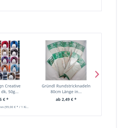
gn Creative
Gründl Rundstricknadeln
G-B Co
dk, 50g...
80cm Länge in...
Baum
5 € *
ab 2,49 € *
1,
amm
(99,00 € * / 1 Kilogramm)
Inhalt
0.05 Kilo