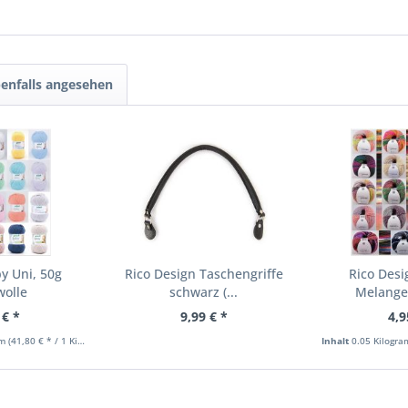
enfalls angesehen
y Uni, 50g
Rico Design Taschengriffe
Rico Desi
wolle
schwarz (...
Melange 
 € *
9,99 € *
4,9
mm
(41,80 € * / 1 Kilogramm)
Inhalt
0.05 Kilogr