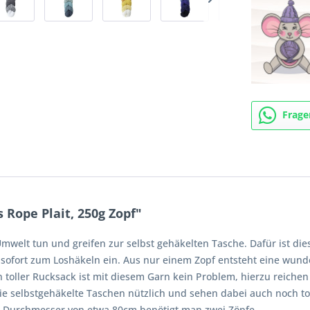
Frage
Rope Plait, 250g Zopf"
elt tun und greifen zur selbst gehäkelten Tasche. Dafür ist die
sofort zum Loshäkeln ein. Aus nur einem Zopf entsteht eine wund
 toller Rucksack ist mit diesem Garn kein Problem, hierzu reichen
ie selbstgehäkelte Taschen nützlich und sehen dabei auch noch to
m Durchmesser von etwa 80cm benötigt man zwei Zöpfe.