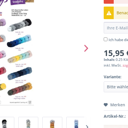
Benach
Ich habe d
15,95 
Inhalt:
0.25 Ki
inkl. MwSt.
zzg
Variante:
Merken
Artikel-Nr.: