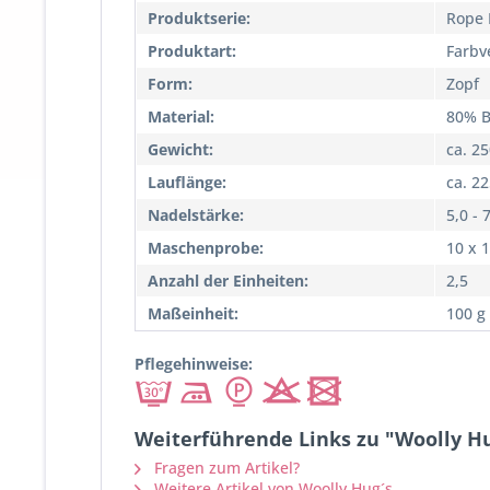
Produktserie:
Rope 
Produktart:
Farbv
Form:
Zopf
Material:
80% B
Gewicht:
ca. 2
Lauflänge:
ca. 2
Nadelstärke:
5,0 - 
Maschenprobe:
10 x 
Anzahl der Einheiten:
2,5
Maßeinheit:
100 g
Pflegehinweise:
Weiterführende Links zu "Woolly Hu
Fragen zum Artikel?
Weitere Artikel von Woolly Hug´s