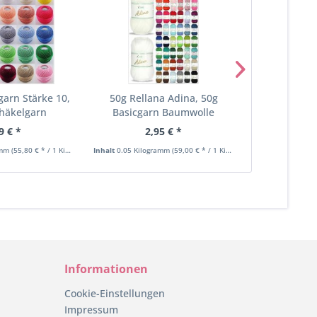
garn Stärke 10,
50g Rellana Adina, 50g
Rellana Ad
thäkelgarn
Basicgarn Baumwolle
Basicgar
9 € *
2,95 € *
2,
amm
(55,80 € * / 1 Kilogramm)
Inhalt
0.05 Kilogramm
(59,00 € * / 1 Kilogramm)
Inhalt
0.05 Kilo
Informationen
Cookie-Einstellungen
Impressum