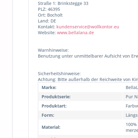
Straße 1: Brinkstegge 33
PLZ: 46395
Ort: Bocholt
Land: DE
Kontakt:
kundenservice@wollkontor.eu
Website:
www.bellalana.de
Warnhinweise:
Benutzung unter unmittelbarer Aufsicht von Er
Sicherheitshinweise:
Achtung: Bitte außerhalb der Reichweite von Ki
Marke:
Bella
Produktserie:
Pur N
Produktart:
Farbv
Form:
Längs
100% 
Material:
merzer