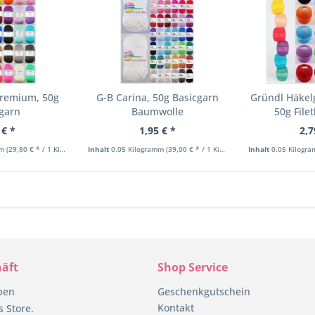
Premium, 50g
G-B Carina, 50g Basicgarn
Gründl Häkel
cgarn
Baumwolle
50g File
 € *
1,95 € *
2,7
mm
(29,80 € * / 1 Kilogramm)
Inhalt
0.05 Kilogramm
(39,00 € * / 1 Kilogramm)
Inhalt
0.05 Kilogr
äft
Shop Service
pen
Geschenkgutschein
Kontakt
 Store.