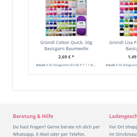
Gründl Cotton Quick, 50g
Gründl Lisa 
Basicgarn Baumwolle
Basi
2,69 € *
1,49
Inhalt
0.05 Kilogramm
(53,80 € * / 1 Kilogramm)
Inhalt
0.05 Kilogra
Beratung & Hilfe
Ladengesch
Du hast Fragen? Gerne berate ich dich per
Vor Ort shop
Whatsapp, E-Mail oder per Telefon.
im Strickmaus