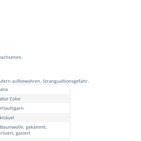
wachsenen.
ndern aufbewahren. Strangualtionsgefahr.
Lana
atur Color
erlaufsgarn
knäuel
Baumwolle, gekämmt,
isiert, gasiert