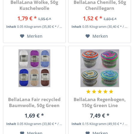
BellaLana Wolke, 50g
BellaLana Chenille, 50g
Kuschelwolle
Chenillegarn
(Abverkauf)
1,79 € *
1,52 € *
1,95 € *
1,69 € *
Inhalt
0.05 Kilogramm
(35,80 € * / 1 Kilogramm)
Inhalt
0.05 Kilogramm
(30,40 € * / 1 Kilogramm)
Merken
Merken
BellaLana Fair recycled
BellaLana Regenbogen,
Baumwolle, 50g Green
150g Green Line
Line
Bobbelgarn
1,69 € *
7,49 € *
Inhalt
0.05 Kilogramm
(33,80 € * / 1 Kilogramm)
Inhalt
0.15 Kilogramm
(49,93 € * / 1 Kilogramm)
Merken
Merken