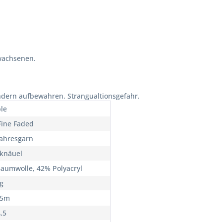
wachsenen.
ndern aufbewahren. Strangualtionsgefahr.
le
Fine Faded
ahresgarn
knäuel
aumwolle, 42% Polyacryl
0g
05m
4,5