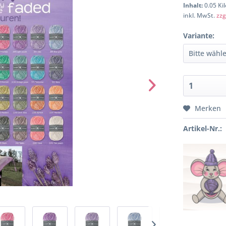
Inhalt:
0.05 Ki
inkl. MwSt.
zzg
Variante:
Merken
Artikel-Nr.: