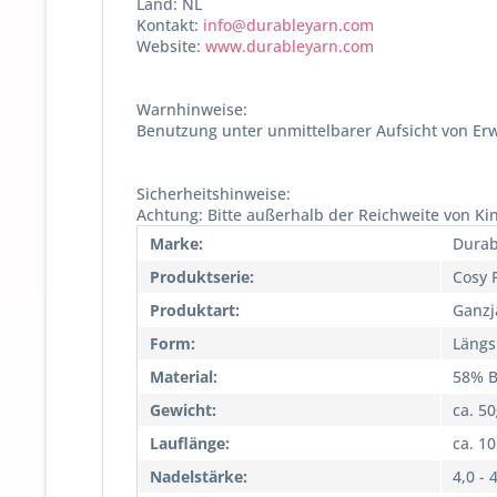
Land: NL
Kontakt:
info@durableyarn.com
Website:
www.durableyarn.com
Warnhinweise:
Benutzung unter unmittelbarer Aufsicht von Er
Sicherheitshinweise:
Achtung: Bitte außerhalb der Reichweite von Ki
Marke:
Durab
Produktserie:
Cosy 
Produktart:
Ganzj
Form:
Längs
Material:
58% B
Gewicht:
ca. 5
Lauflänge:
ca. 1
Nadelstärke:
4,0 - 