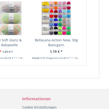
 Soft Glanz &
BellaLana Action New, 50g
g Babywolle
Basicgarn
*
1,19 € *
1,89 € *
amm
(34,00 € * / 1 Kilogramm)
Inhalt
0.05 Kilogramm
(23,80 € * / 1 Kilogramm)
Informationen
Cookie-Einstellungen