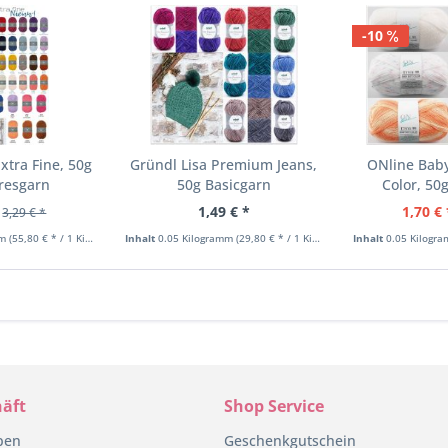
-10
xtra Fine, 50g
Gründl Lisa Premium Jeans,
ONline Baby
resgarn
50g Basicgarn
Color, 50
1,49 € *
1,70 € 
3,29 € *
mm
(55,80 € * / 1 Kilogramm)
Inhalt
0.05 Kilogramm
(29,80 € * / 1 Kilogramm)
Inhalt
0.05 Kilogr
äft
Shop Service
pen
Geschenkgutschein