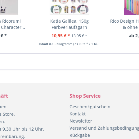
n Ricorumi
Katia Galilea, 150g
Rico Design 
Character...
Farbverlaufsgarn
& ohne G
 € *
10,95 € *
ab 2
13,95 € *
Inhalt
0.15 Kilogramm
(73,00 € * / 1 Kilogramm)
äft
Shop Service
pen
Geschenkgutschein
Kontakt
 Store.
Newsletter
en:
Versand und Zahlungsbedingun
 9.30 Uhr bis 12 Uhr.
Rückgabe
reinbarung.