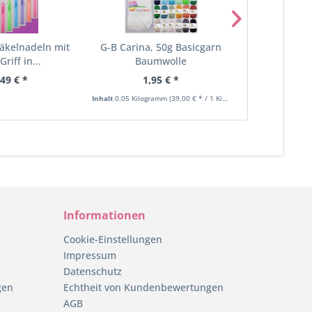
Häkelnadeln mit
G-B Carina, 50g Basicgarn
Rico Creat
riff in...
Baumwolle
JOLLY X-
,49 € *
1,95 € *
3,
Inhalt
0.05 Kilogramm
(39,00 € * / 1 Kilogramm)
Informationen
Cookie-Einstellungen
Impressum
Datenschutz
gen
Echtheit von Kundenbewertungen
AGB