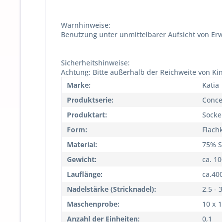
Warnhinweise:
Benutzung unter unmittelbarer Aufsicht von Er
Sicherheitshinweise:
Achtung: Bitte außerhalb der Reichweite von Ki
Marke:
Katia
Produktserie:
Conce
Produktart:
Socke
Form:
Flach
Material:
75% S
Gewicht:
ca. 1
Lauflänge:
ca.40
Nadelstärke (Stricknadel):
2,5 - 
Maschenprobe:
10 x 
Anzahl der Einheiten:
0,1