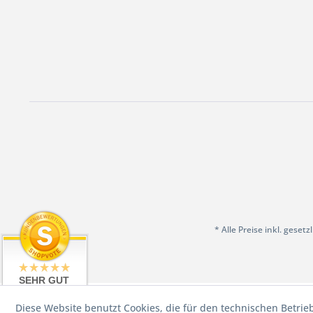
* Alle Preise inkl. geset
SEHR GUT
4.98 / 5
Diese Website benutzt Cookies, die für den technischen Betrie
aus 199