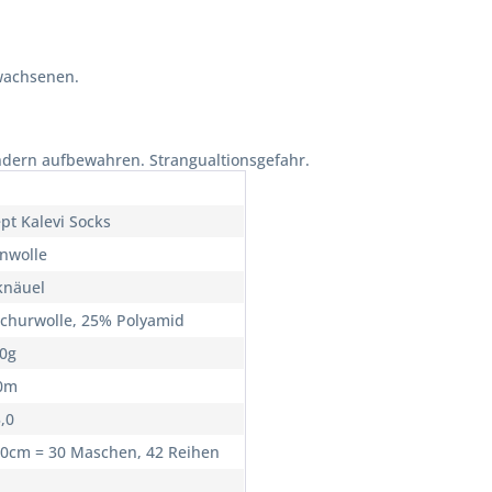
wachsenen.
ndern aufbewahren. Strangualtionsgefahr.
pt Kalevi Socks
nwolle
knäuel
churwolle, 25% Polyamid
00g
0m
3,0
10cm = 30 Maschen, 42 Reihen