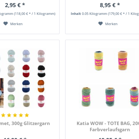
2,95 € *
8,95 € *
ilogramm
(118,00 € * / 1 Kilogramm)
Inhalt
0.05 Kilogramm
(179,00 € * / 1 Kil
Merken
Merken
met, 300g Glitzergarn
Katia WOW - TOTE BAG, 20
Farbverlaufsgarn