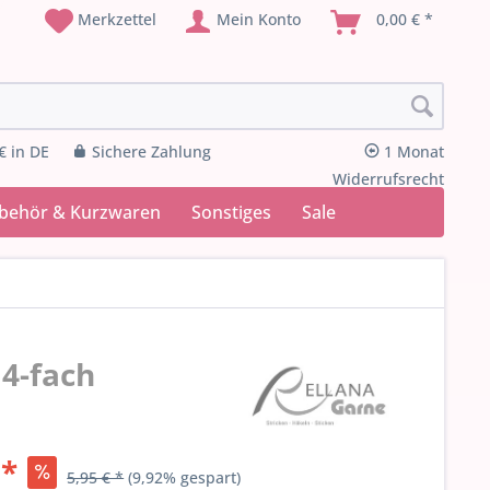
Merkzettel
Mein Konto
0,00 € *
€ in DE
Sichere Zahlung
1 Monat
Widerrufsrecht
ubehör & Kurzwaren
Sonstiges
Sale
4-fach
 *
5,95 € *
(9,92% gespart)