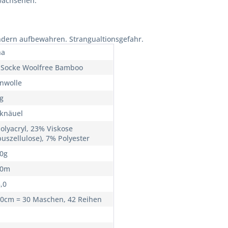
wachsenen.
ndern aufbewahren. Strangualtionsgefahr.
na
e Socke Woolfree Bamboo
nwolle
ig
knäuel
olyacryl, 23% Viskose
uszellulose), 7% Polyester
00g
20m
3,0
10cm = 30 Maschen, 42 Reihen