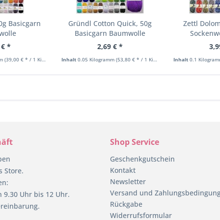
0g Basicgarn
Gründl Cotton Quick, 50g
Zettl Dolom
wolle
Basicgarn Baumwolle
Sockenwo
 € *
2,69 € *
3,9
mm
(39,00 € * / 1 Kilogramm)
Inhalt
0.05 Kilogramm
(53,80 € * / 1 Kilogramm)
Inhalt
0.1 Kilogra
äft
Shop Service
pen
Geschenkgutschein
Kontakt
 Store.
Newsletter
en:
Versand und Zahlungsbedingun
 9.30 Uhr bis 12 Uhr.
Rückgabe
reinbarung.
Widerrufsformular