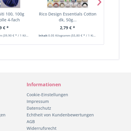
iti 100, 100g
Rico Design Essentials Cotton
G-B Inka 
lle 4-fach
dk, 50g...
Stretch, 100
9 € *
2,79 € *
5,
mm
(39,90 € * / 1 Kilogramm)
Inhalt
0.05 Kilogramm
(55,80 € * / 1 Kilogramm)
Inhalt
0.1 Kilog
Informationen
Cookie-Einstellungen
Impressum
Datenschutz
gen
Echtheit von Kundenbewertungen
AGB
Widerrufsrecht