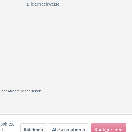
Bildernachweise
cht anders beschrieben
ookies,
Ablehnen
Alle akzeptieren
Konfigurieren
nd