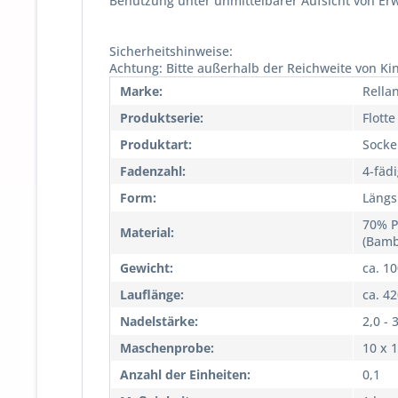
Benutzung unter unmittelbarer Aufsicht von Er
Sicherheitshinweise:
Achtung: Bitte außerhalb der Reichweite von Ki
Marke:
Rella
Produktserie:
Flott
Produktart:
Socke
Fadenzahl:
4-fäd
Form:
Längs
70% P
Material:
(Bamb
Gewicht:
ca. 1
Lauflänge:
ca. 4
Nadelstärke:
2,0 - 
Maschenprobe:
10 x 
Anzahl der Einheiten:
0,1