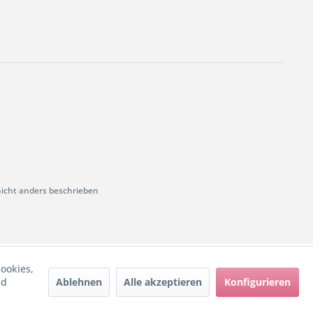
cht anders beschrieben
ookies,
Ablehnen
Alle akzeptieren
Konfigurieren
nd