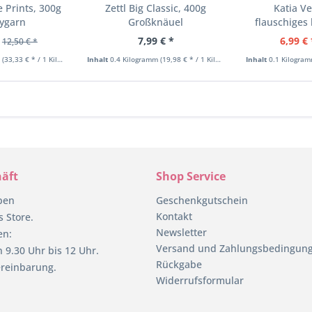
 Prints, 300g
Zettl Big Classic, 400g
Katia V
ygarn
Großknäuel
flauschiges 
7,99 € *
6,99 € 
12,50 € *
m
(33,33 € * / 1 Kilogramm)
Inhalt
0.4 Kilogramm
(19,98 € * / 1 Kilogramm)
Inhalt
0.1 Kilogra
äft
Shop Service
pen
Geschenkgutschein
Kontakt
 Store.
Newsletter
en:
Versand und Zahlungsbedingun
 9.30 Uhr bis 12 Uhr.
Rückgabe
reinbarung.
Widerrufsformular