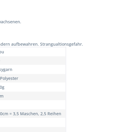
wachsenen.
ndern aufbewahren. Strangualtionsgefahr.
pu
e
kygarn
Polyester
00g
0m
10cm = 3,5 Maschen, 2,5 Reihen