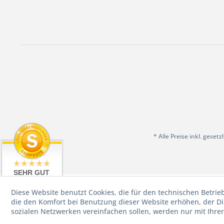
* Alle Preise inkl. geset
SEHR GUT
4.98 / 5
Diese Website benutzt Cookies, die für den technischen Betrie
aus 199
Bewertungen
die den Komfort bei Benutzung dieser Website erhöhen, der D
bei: shopvote.de
sozialen Netzwerken vereinfachen sollen, werden nur mit Ihre