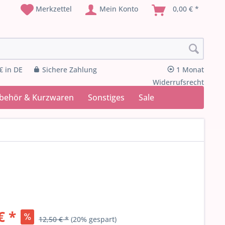
Merkzettel
Mein Konto
0,00 € *
€ in DE
Sichere Zahlung
1 Monat
Widerrufsrecht
ubehör & Kurzwaren
Sonstiges
Sale
€ *
12,50 € *
(20% gespart)