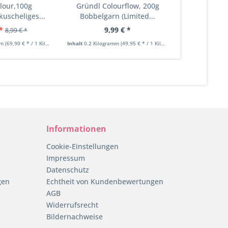
elour,100g
Gründl Colourflow, 200g
Happy Hob
kuscheliges...
Bobbelgarn (Limited...
Uni l (ne
*
9,99 € *
6,99 €
8,99 € *
mm
(69,90 € * / 1 Kilogramm)
Inhalt
0.2 Kilogramm
(49,95 € * / 1 Kilogramm)
Inhalt
0.3 Kilog
Informationen
Cookie-Einstellungen
Impressum
Datenschutz
gen
Echtheit von Kundenbewertungen
AGB
Widerrufsrecht
Bildernachweise