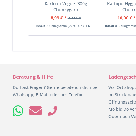
Kartopu Vogue, 300g
Kartopu Hygge
Chunkygarn
Chunk
8,99 € *
10,00 € *
9,99 € *
Inhalt
0.3 Kilogramm
(29,97 € * / 1 Kilogramm)
Inhalt
0.3 Kilogram
Beratung & Hilfe
Ladengesch
Du hast Fragen? Gerne berate ich dich per
Vor Ort shop
Whatsapp, E-Mail oder per Telefon.
im Strickmaus
Öffnungszeit
Mo bis Do von
Oder nach Ve