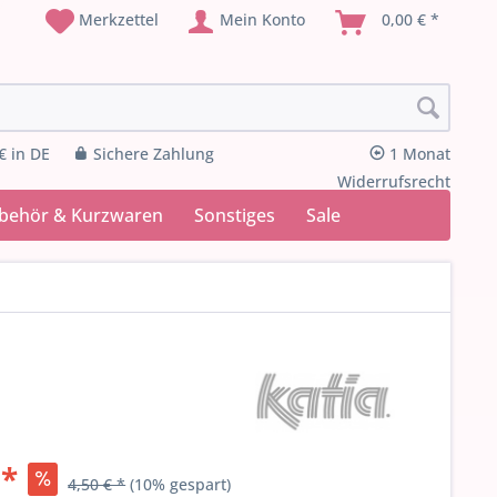
Merkzettel
Mein Konto
0,00 € *
€ in DE
Sichere Zahlung
1 Monat
Widerrufsrecht
ubehör & Kurzwaren
Sonstiges
Sale
 *
4,50 € *
(10% gespart)