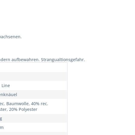
wachsenen.
ndern aufbewahren. Strangualtionsgefahr.
 Line
enknäuel
ec. Baumwolle, 40% rec.
ster, 20% Polyester
0g
5m