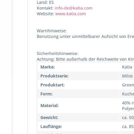
Land: ES
Kontakt:
info-de@katia.com
Website:
www.katia.com
Warnhinweise:
Benutzung unter unmittelbarer Aufsicht von Er
Sicherheitshinweise:
Achtung: Bitte außerhalb der Reichweite von Ki
Marke:
Katia
Produktserie:
Milos
Produktart:
Green
Form:
Kuch
40% r
Material:
Polye
Gewicht:
ca. 5
Lauflänge:
ca. 8