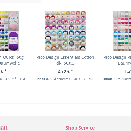
n Quick, 50g
Rico Design Essentials Cotton
Rico Design R
 Baumwolle
dk, 50g...
Baumw
 € *
2,79 € *
1,2
mm
(53,80 € * / 1 Kilogramm)
Inhalt
0.05 Kilogramm
(55,80 € * / 1 Kilogramm)
Inhalt
0.025 Kilog
äft
Shop Service