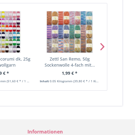
icorumi dk, 25g
Zettl San Remo, 50g
Zettl Baumw
ollgarn
Sockenwolle 4-fach mit...
Cab
9 € *
1,99 € *
1,
ramm
(51,60 € * / 1 Kilogramm)
Inhalt
0.05 Kilogramm
(39,80 € * / 1 Kilogramm)
Inhalt
0.05 Kilo
Informationen