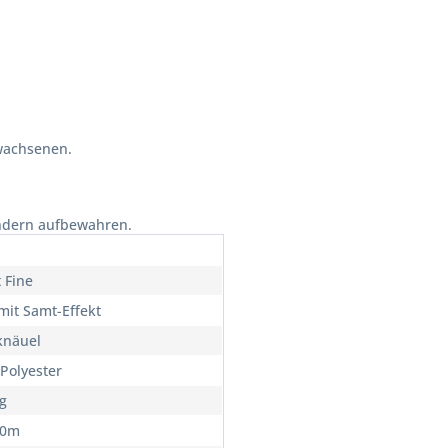
wachsenen.
indern aufbewahren.
 Fine
mit Samt-Effekt
knäuel
Polyester
0g
60m