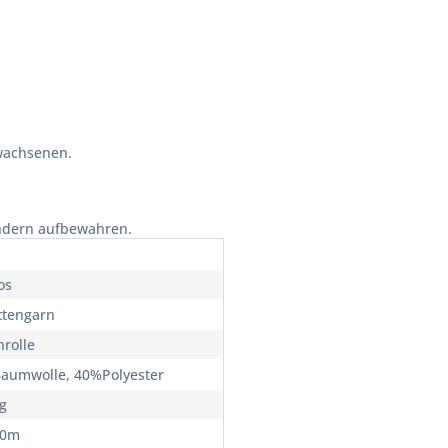
wachsenen.
indern aufbewahren.
os
ettengarn
nrolle
aumwolle, 40%Polyester
0g
60m