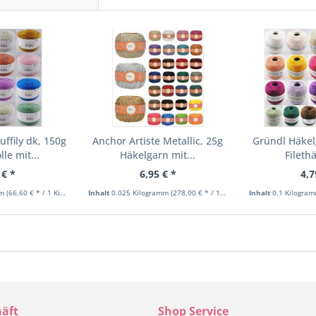
uffily dk, 150g
Anchor Artiste Metallic, 25g
Gründl Häkel
le mit...
Häkelgarn mit...
Fileth
 € *
6,95 € *
4,7
mm
(66,60 € * / 1 Kilogramm)
Inhalt
0.025 Kilogramm
(278,00 € * / 1 Kilogramm)
Inhalt
0.1 Kilogra
äft
Shop Service