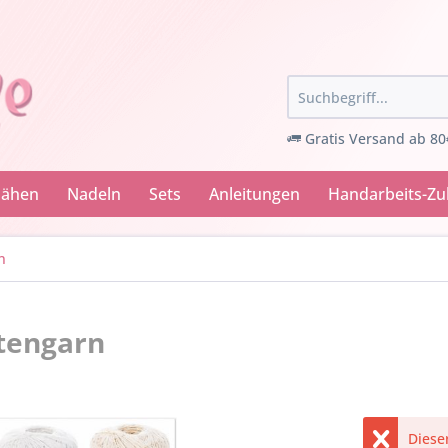
Gratis Versand ab 80
Nähen
Nadeln
Sets
Anleitungen
Handarbeits-Z
n
ttengarn
Dieser