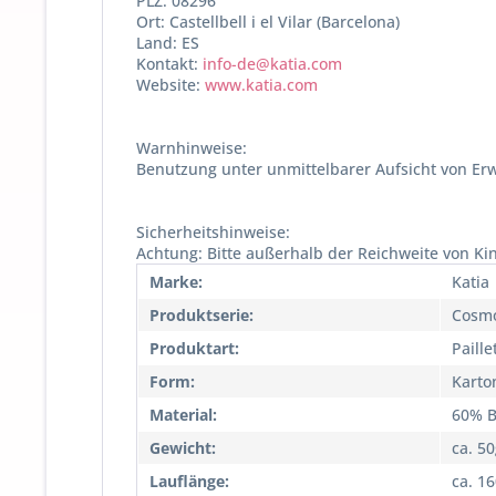
PLZ: 08296
Ort: Castellbell i el Vilar (Barcelona)
Land: ES
Kontakt:
info-de@katia.com
Website:
www.katia.com
Warnhinweise:
Benutzung unter unmittelbarer Aufsicht von Er
Sicherheitshinweise:
Achtung: Bitte außerhalb der Reichweite von K
Marke:
Katia
Produktserie:
Cosm
Produktart:
Paill
Form:
Karto
Material:
60% B
Gewicht:
ca. 5
Lauflänge:
ca. 1