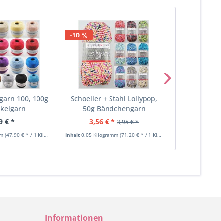
-10
garn 100, 100g
Schoeller + Stahl Lollypop,
Rellana P
äkelgarn
50g Bändchengarn
Pailletten
9 € *
3,56 € *
3,
3,95 € *
mm
(47,90 € * / 1 Kilogramm)
Inhalt
0.05 Kilogramm
(71,20 € * / 1 Kilogramm)
Inhalt
0.025 Kil
Informationen