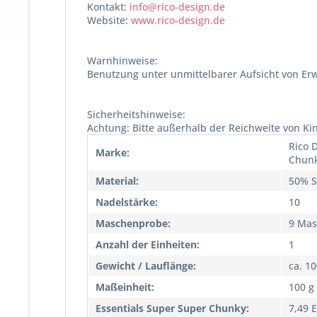
Kontakt:
info@rico-design.de
Website:
www.rico-design.de
Warnhinweise:
Benutzung unter unmittelbarer Aufsicht von Er
Sicherheitshinweise:
Achtung: Bitte außerhalb der Reichweite von Ki
Rico 
Marke:
Chun
Material:
50% S
Nadelstärke:
10
Maschenprobe:
9 Mas
Anzahl der Einheiten:
1
Gewicht / Lauflänge:
ca. 1
Maßeinheit:
100 g
Essentials Super Super Chunky:
7,49 