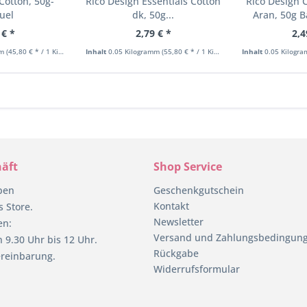
Cotton, 50g-
Rico Design Essentials Cotton
Rico Design 
uel
dk, 50g...
Aran, 50g 
 € *
2,79 € *
2,4
mm
(45,80 € * / 1 Kilogramm)
Inhalt
0.05 Kilogramm
(55,80 € * / 1 Kilogramm)
Inhalt
0.05 Kilogr
äft
Shop Service
pen
Geschenkgutschein
Kontakt
 Store.
Newsletter
en:
Versand und Zahlungsbedingun
 9.30 Uhr bis 12 Uhr.
Rückgabe
reinbarung.
Widerrufsformular