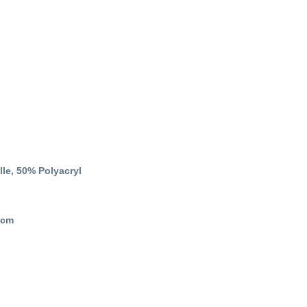
le, 50% Polyacryl
0cm