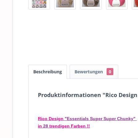
Beschreibung
Bewertungen
0
Produktinformationen "Rico Design 
Rico Design
"Essentials Super Super Chunky"
i
n
28
trendigen Farben !!