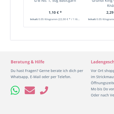
G-B No. 1, 50g Basicgarn
Gründl King 
Knä
1,10 € *
2,29
Inhalt
0.05 Kilogramm
(22,00 € * / 1 Kilogramm)
Inhalt
0.05 Kilogra
Beratung & Hilfe
Ladengesch
Du hast Fragen? Gerne berate ich dich per
Vor Ort shop
Whatsapp, E-Mail oder per Telefon.
im Strickmaus
Öffnungszeit
Mo bis Do von
Oder nach Ve