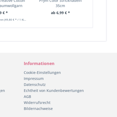
Creative Cotton
Prym Color Stricknadeln
Gründl Per
Baumwollgarn
35cm
Farbver
9 € *
ab 6,99 € *
3,
amm
(49,80 € * / 1 Kilogramm)
Inhalt
0.1 Kilog
Informationen
Cookie-Einstellungen
Impressum
Datenschutz
gen
Echtheit von Kundenbewertungen
AGB
Widerrufsrecht
Bildernachweise