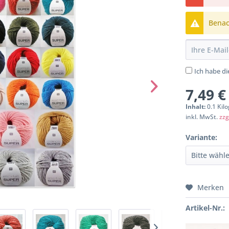
Benach
Ich habe d
7,49 €
Inhalt:
0.1 Kil
inkl. MwSt.
zzg
Variante:
Merken
Artikel-Nr.: