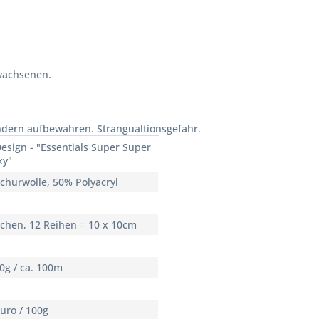
wachsenen.
ndern aufbewahren. Strangualtionsgefahr.
Design - "Essentials Super Super
ky"
churwolle, 50% Polyacryl
chen, 12 Reihen = 10 x 10cm
00g / ca. 100m
Euro / 100g