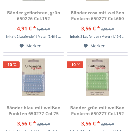
Bänder geflochten, grün
Bänder rosa mit weißen
650226 Col.152
Punkten 650277 Col.660
4,91 € *
3,56 € *
5,45 € *
3,95 € *
Inhalt
2 Laufende(r) Meter
(2,46 € * / 1 Laufende(r) Meter)
Inhalt
3 Laufende(r) Meter
(1,19 € * / 1 Laufende(r) Meter)
Merken
Merken
-10
-10
Bänder blau mit weißen
Bänder grün mit weißen
Punkten 650277 Col.75
Punkten 650277 Col.152
3,56 € *
3,56 € *
3,95 € *
3,95 € *