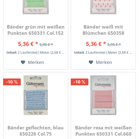
Bänder grün mit weißen
Bänder weiß mit
Punkten 650331 Col.152
Blümchen 650358
Col.372
5,36 € *
5,36 € *
5,95 € *
5,95 € *
Inhalt
2 Laufende(r) Meter
(2,68 € * / 1 Laufende(r) Meter)
Inhalt
2 Laufende(r) Meter
(2,68 € * / 1 Laufende(r) Meter)
Merken
Merken
-10
-10
Bänder geflochten, blau
Bänder rosa mit weißen
650226 Col.75
Punkten 650331 Col.660