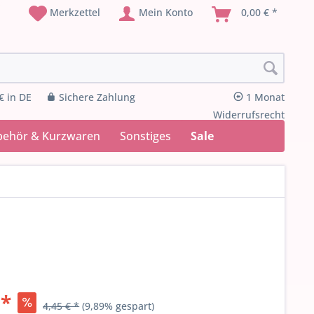
Merkzettel
Mein Konto
0,00 € *
€ in DE
Sichere Zahlung
1 Monat
Widerrufsrecht
behör & Kurzwaren
Sonstiges
Sale
 *
4,45 € *
(9,89% gespart)