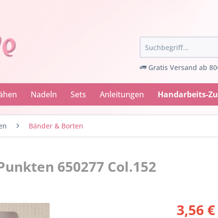
Gratis Versand ab 80
Nähen
Nadeln
Sets
Anleitungen
Handarbeits-Z
en
Bänder & Borten
Punkten 650277 Col.152
3,56 €