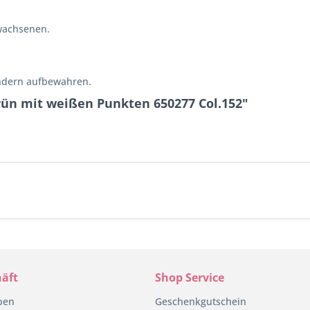
wachsenen.
indern aufbewahren.
rün mit weißen Punkten 650277 Col.152"
äft
Shop Service
pen
Geschenkgutschein