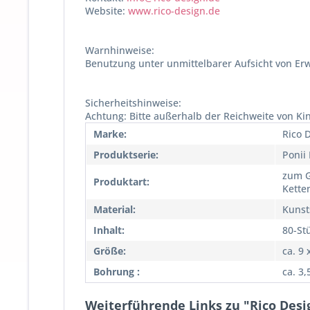
Website:
www.rico-design.de
Warnhinweise:
Benutzung unter unmittelbarer Aufsicht von Er
Sicherheitshinweise:
Achtung: Bitte außerhalb der Reichweite von K
Marke:
Rico 
Produktserie:
Ponii
zum G
Produktart:
Kette
Material:
Kunst
Inhalt:
80-St
Größe:
ca. 9
Bohrung :
ca. 3
Weiterführende Links zu "Rico Desig