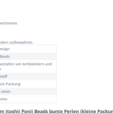
wachsenen.
indern aufbewahren.
Design
 Beads
estalten von Armbändern und
n
stoff
ück-Packung
 x 6mm
,5mm
n itoshii Ponii Beads bunte Perlen (kleine Packu