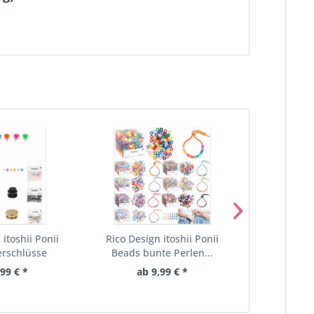
 itoshii Ponii
Rico Design itoshii Ponii
Rico Desig
rschlüsse
Beads bunte Perlen...
Beads Let
,99 € *
ab 9,99 € *
4,