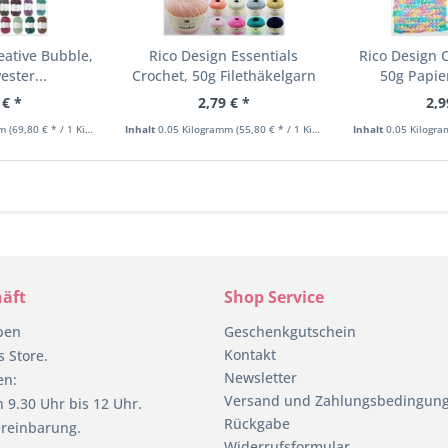
eative Bubble,
Rico Design Essentials
Rico Design 
ester...
Crochet, 50g Filethäkelgarn
50g Papie
 € *
2,79 € *
2,9
mm
(69,80 € * / 1 Kilogramm)
Inhalt
0.05 Kilogramm
(55,80 € * / 1 Kilogramm)
Inhalt
0.05 Kilogr
äft
Shop Service
pen
Geschenkgutschein
Kontakt
 Store.
Newsletter
en:
Versand und Zahlungsbedingun
 9.30 Uhr bis 12 Uhr.
Rückgabe
reinbarung.
Widerrufsformular