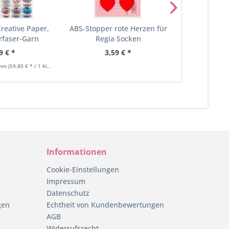
Creative Paper,
ABS-Stopper rote Herzen für
ABS-Stoppe
rfaser-Garn
Regia Socken
für Re
9 € *
3,59 € *
3,
amm
(59,80 € * / 1 Kilogramm)
Informationen
Cookie-Einstellungen
Impressum
Datenschutz
gen
Echtheit von Kundenbewertungen
AGB
Widerrufsrecht