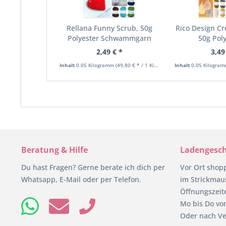
Rellana Funny Scrub, 50g
Rico Design Cr
Polyester Schwammgarn
50g Poly
2,49 € *
3,49
Inhalt
0.05 Kilogramm
(49,80 € * / 1 Kilogramm)
Inhalt
0.05 Kilogra
Beratung & Hilfe
Ladengesch
Du hast Fragen? Gerne berate ich dich per
Vor Ort shop
Whatsapp, E-Mail oder per Telefon.
im Strickmaus
Öffnungszeit
Mo bis Do von
Oder nach Ve