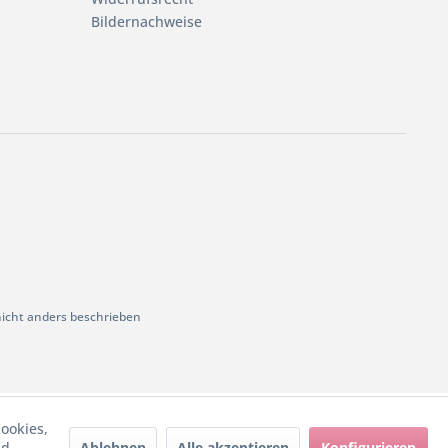
Bildernachweise
cht anders beschrieben
ookies,
Ablehnen
Alle akzeptieren
Konfigurieren
nd