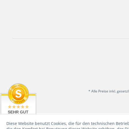
* Alle Preise inkl. geset
SEHR GUT
4.97 / 5
Diese Website benutzt Cookies, die für den technischen Betrie
aus 198
Bewertungen
die den Komfort bei Benutzung dieser Website erhöhen, der D