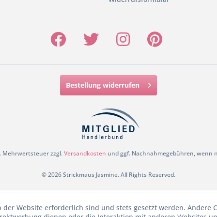
Bestellung widerrufen
zl. Mehrwertsteuer zzgl.
Versandkosten
und ggf. Nachnahmegebühren, wenn ni
© 2026 Strickmaus Jasmine. All Rights Reserved.
b der Website erforderlich sind und stets gesetzt werden. Andere C
irektwerbung dienen oder die Interaktion mit anderen Websites u