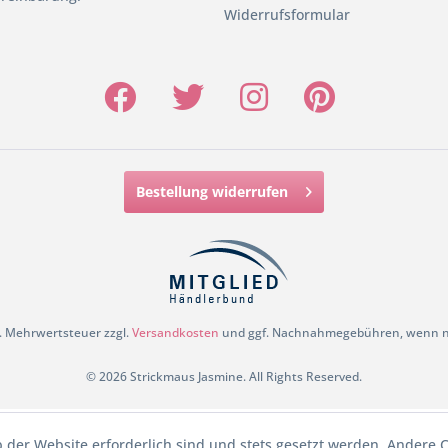
Widerrufsformular
Bestellung widerrufen
zl. Mehrwertsteuer zzgl.
Versandkosten
und ggf. Nachnahmegebühren, wenn ni
© 2026 Strickmaus Jasmine. All Rights Reserved.
b der Website erforderlich sind und stets gesetzt werden. Andere C