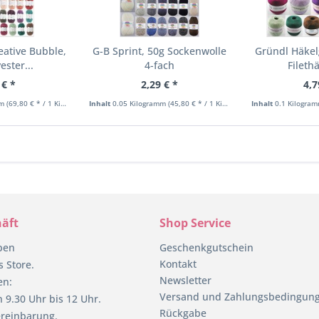
eative Bubble,
G-B Sprint, 50g Sockenwolle
Gründl Häkel
ester...
4-fach
Fileth
 € *
2,29 € *
4,7
mm
(69,80 € * / 1 Kilogramm)
Inhalt
0.05 Kilogramm
(45,80 € * / 1 Kilogramm)
Inhalt
0.1 Kilogra
äft
Shop Service
pen
Geschenkgutschein
Kontakt
 Store.
Newsletter
en:
Versand und Zahlungsbedingun
 9.30 Uhr bis 12 Uhr.
Rückgabe
reinbarung.