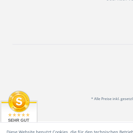
* Alle Preise inkl. geset
SEHR GUT
4.98 / 5
Diese Website benutzt Cookies, die für den technischen Betrie
aus 199