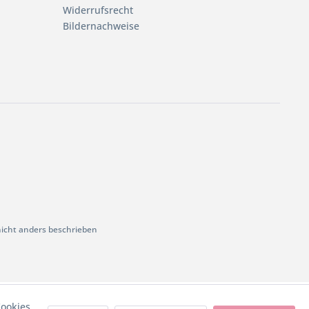
Widerrufsrecht
Bildernachweise
cht anders beschrieben
ookies,