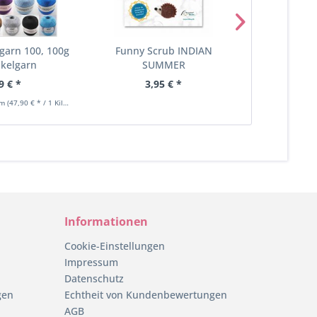
garn 100, 100g
Funny Scrub INDIAN
Gründl H
äkelgarn
SUMMER
Ombré, 100g
9 € *
3,95 € *
5,
mm
(47,90 € * / 1 Kilogramm)
Inhalt
0.1 Kilog
Informationen
Cookie-Einstellungen
Impressum
Datenschutz
gen
Echtheit von Kundenbewertungen
AGB