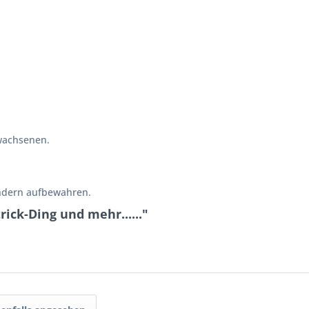
wachsenen.
indern aufbewahren.
ick-Ding und mehr......"