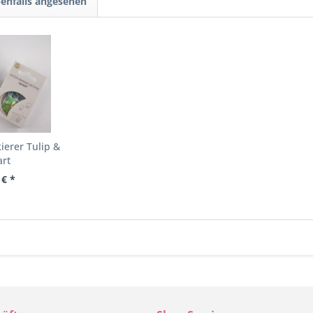
enfalls angesehen
erer Tulip &
art
 € *