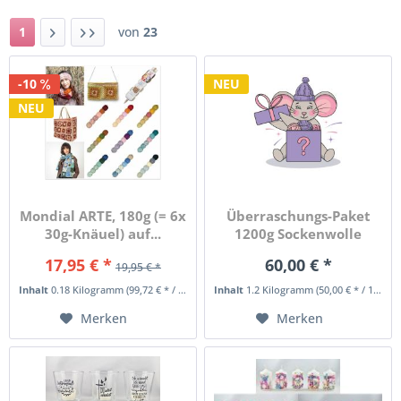
1
von
23
-10
NEU
NEU
Mondial ARTE, 180g (= 6x
Überraschungs-Paket
30g-Knäuel) auf...
1200g Sockenwolle
17,95 € *
60,00 € *
19,95 € *
Inhalt
0.18 Kilogramm
(99,72 € * / 1 Kilogramm)
Inhalt
1.2 Kilogramm
(50,00 € * / 1 Kilogramm)
Merken
Merken