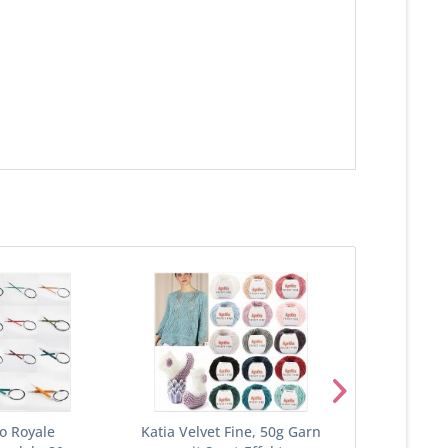
ro Royale
Katia Velvet Fine, 50g Garn
Rellana 