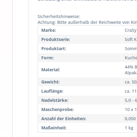
Sicherheitshinweise:
Achtung: Bitte außerhalb der Reichweite von Ki
Marke:
CraSy
Produktserie:
Soft K
Produktart:
Somm
Form:
Kuch
44% B
Material:
Alpak
Gewicht:
ca. 5
Lauflänge:
ca. 1
Nadelstärke:
5,0 - 
Maschenprobe:
10 x 
Anzahl der Einheiten:
0,050
Maßeinheit:
1 kg