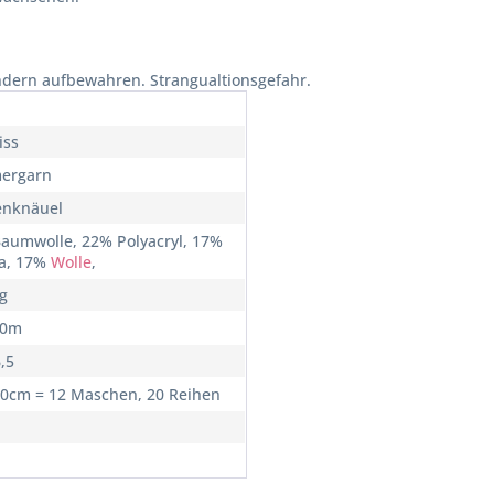
ndern aufbewahren. Strangualtionsgefahr.
iss
ergarn
enknäuel
aumwolle, 22% Polyacryl, 17%
a, 17%
Wolle
,
0g
10m
6,5
10cm = 12 Maschen, 20 Reihen