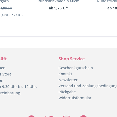
rgarn
Rundstricknadeln 60cm
Rundstrick
Länge in...
Läng
ab 9,75 € *
ab 10
4,99 € *
m
(44,90 € * / 1 Kilogramm)
äft
Shop Service
pen
Geschenkgutschein
Kontakt
 Store.
Newsletter
en:
Versand und Zahlungsbedingun
 9.30 Uhr bis 12 Uhr.
Rückgabe
reinbarung.
Widerrufsformular