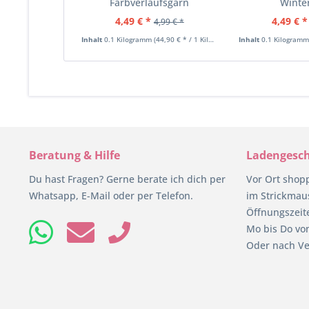
Farbverlaufsgarn
Winte
4,49 € *
4,49 € *
4,99 € *
Inhalt
0.1 Kilogramm
(44,90 € * / 1 Kilogramm)
Inhalt
0.1 Kilogram
Beratung & Hilfe
Ladengesch
Du hast Fragen? Gerne berate ich dich per
Vor Ort shop
Whatsapp, E-Mail oder per Telefon.
im Strickmaus
Öffnungszeit
Mo bis Do von
Oder nach Ve