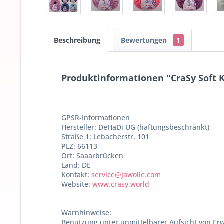
Beschreibung
Bewertungen
1
Produktinformationen "CraSy Soft Ki
GPSR-Informationen
Hersteller: DeHaDi UG (haftungsbeschränkt)
Straße 1: Lebacherstr. 101
PLZ: 66113
Ort: Saaarbrücken
Land: DE
Kontakt:
service@jawolle.com
Website:
www.crasy.world
Warnhinweise:
Benutzung unter unmittelbarer Aufsicht von Er