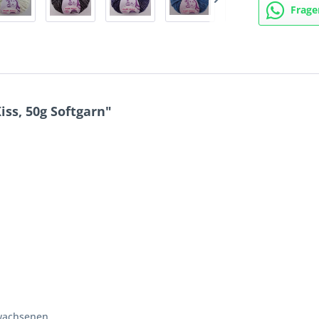
Frage
ss, 50g Softgarn"
wachsenen.