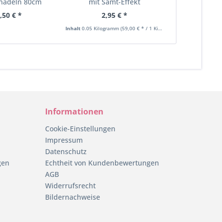
nadeln 80cm
mit Samt-Effekt
Wintergarn 
e in...
,50 € *
2,95 € *
12
Inhalt
0.05 Kilogramm
(59,00 € * / 1 Kilogramm)
Inhalt
0.15 Kilo
Informationen
Cookie-Einstellungen
Impressum
Datenschutz
gen
Echtheit von Kundenbewertungen
AGB
Widerrufsrecht
Bildernachweise