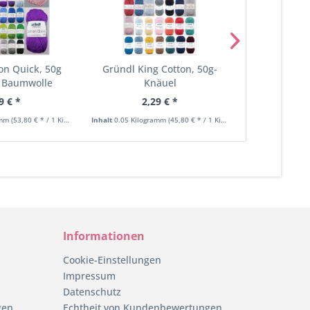
on Quick, 50g
Gründl King Cotton, 50g-
G-B Matc
 Baumwolle
Knäuel
Sport
Socke
9 € *
2,29 € *
2,
amm
(53,80 € * / 1 Kilogramm)
Inhalt
0.05 Kilogramm
(45,80 € * / 1 Kilogramm)
Inhalt
0.05 Kilo
Informationen
Cookie-Einstellungen
Impressum
Datenschutz
gen
Echtheit von Kundenbewertungen