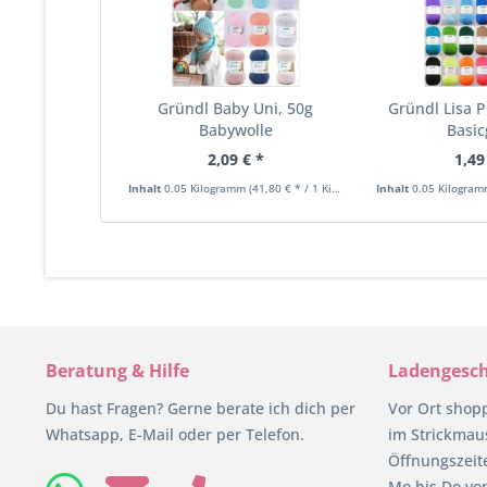
Gründl Baby Uni, 50g
Gründl Lisa 
Babywolle
Basi
2,09 € *
1,49
Inhalt
0.05 Kilogramm
(41,80 € * / 1 Kilogramm)
Inhalt
0.05 Kilogra
Beratung & Hilfe
Ladengesch
Du hast Fragen? Gerne berate ich dich per
Vor Ort shop
Whatsapp, E-Mail oder per Telefon.
im Strickmaus
Öffnungszeit
Mo bis Do von