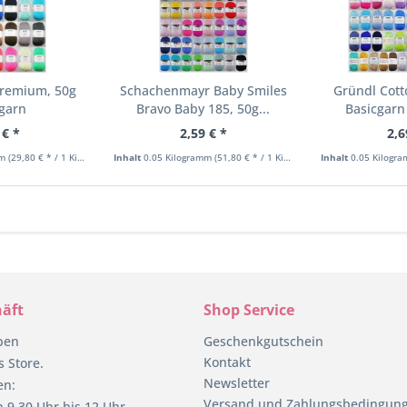
Premium, 50g
Schachenmayr Baby Smiles
Gründl Cott
cgarn
Bravo Baby 185, 50g...
Basicgarn
 € *
2,59 € *
2,6
mm
(29,80 € * / 1 Kilogramm)
Inhalt
0.05 Kilogramm
(51,80 € * / 1 Kilogramm)
Inhalt
0.05 Kilogr
äft
Shop Service
pen
Geschenkgutschein
Kontakt
 Store.
Newsletter
en:
Versand und Zahlungsbedingun
 9.30 Uhr bis 12 Uhr.