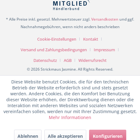
* Alle Preise inkl. gesetzl. Mehrwertsteuer zzgl.
Versandkosten
und ggf.
Nachnahmegebühren, wenn nicht anders beschrieben
Cookie-Einstellungen
Kontakt
Versand und Zahlungsbedingungen
Impressum
Datenschutz
AGB
Widerrufsrecht
© 2026 Strickmaus Jasmine. All Rights Reserved.
Diese Website benutzt Cookies, die für den technischen
Betrieb der Website erforderlich sind und stets gesetzt
werden. Andere Cookies, die den Komfort bei Benutzung
dieser Website erhöhen, der Direktwerbung dienen oder die
Interaktion mit anderen Websites und sozialen Netzwerken
vereinfachen sollen, werden nur mit Ihrer Zustimmung gesetzt.
Mehr Informationen
SEHR GUT
(4.97 / 5)
Ablehnen
Alle akzeptieren
Konfigurieren
aus
198
Bewertungen bei: shopvote.de ⓘ
Informationen zur Echtheit der Bewertungen