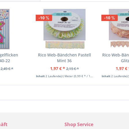
-10
-10
elflicken
Rico Web-Bändchen Pastell
Rico Web-Bän
40-22
Mint 36
Glit
1,97 € *
1,97 € 
2,49 € *
2,19 € *
Inhalt
2 Laufende(r) Meter
(0,99 € * / 1 Laufende(r) Meter)
Inhalt
2 Laufende(r
äft
Shop Service