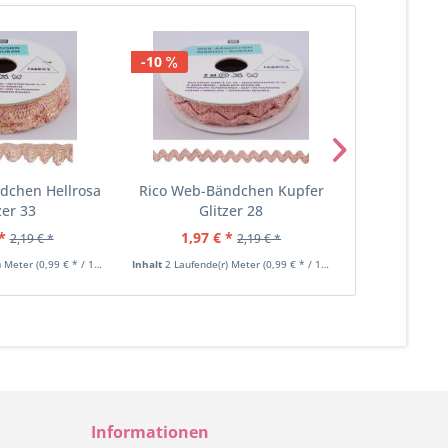
-10
-10
dchen Hellrosa
Rico Web-Bändchen Kupfer
Rico Web-B
zer 33
Glitzer 28
Gli
*
1,97 € *
1,97 €
2,19 € *
2,19 € *
) Meter
(0,99 € * / 1 Laufende(r) Meter)
Inhalt
2 Laufende(r) Meter
(0,99 € * / 1 Laufende(r) Meter)
Inhalt
2 Laufende
Informationen