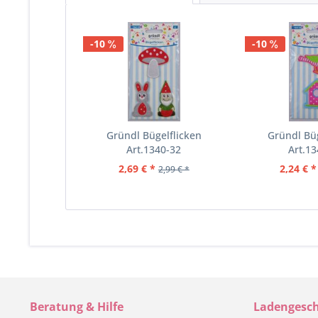
-10
-10
Gründl Bügelflicken
Gründl Büg
Art.1340-32
Art.13
2,69 € *
2,24 € *
2,99 € *
Beratung & Hilfe
Ladengesch