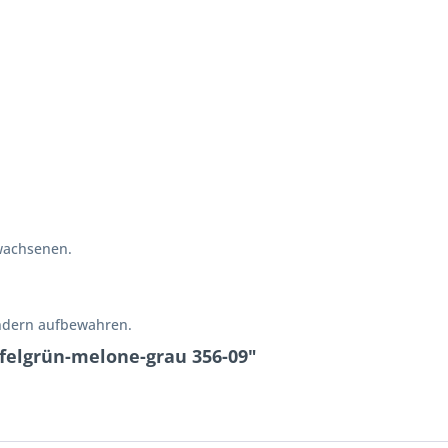
wachsenen.
indern aufbewahren.
pfelgrün-melone-grau 356-09"