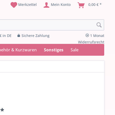
Merkzettel
Mein Konto
0,00 € *
€ in DE
Sichere Zahlung
1 Monat
Widerrufsrecht
behör & Kurzwaren
Sonstiges
Sale
 *