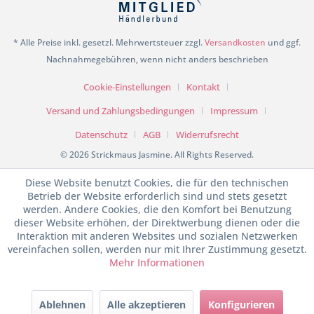
* Alle Preise inkl. gesetzl. Mehrwertsteuer zzgl.
Versandkosten
und ggf.
Nachnahmegebühren, wenn nicht anders beschrieben
Cookie-Einstellungen
Kontakt
Versand und Zahlungsbedingungen
Impressum
Datenschutz
AGB
Widerrufsrecht
© 2026 Strickmaus Jasmine. All Rights Reserved.
Diese Website benutzt Cookies, die für den technischen
Betrieb der Website erforderlich sind und stets gesetzt
werden. Andere Cookies, die den Komfort bei Benutzung
dieser Website erhöhen, der Direktwerbung dienen oder die
Interaktion mit anderen Websites und sozialen Netzwerken
vereinfachen sollen, werden nur mit Ihrer Zustimmung gesetzt.
Mehr Informationen
SEHR GUT
(4.97 / 5)
Ablehnen
Alle akzeptieren
Konfigurieren
aus
198
Bewertungen bei: shopvote.de ⓘ
Informationen zur Echtheit der Bewertungen