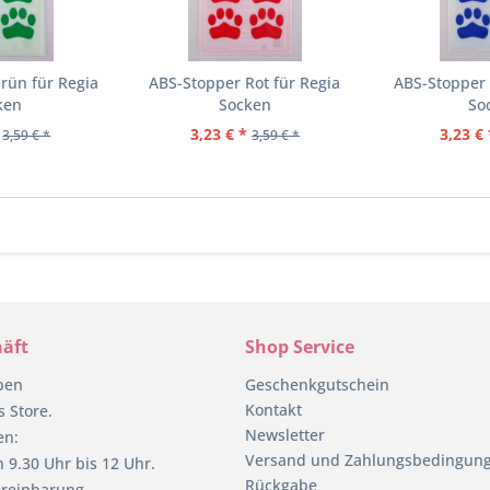
rün für Regia
ABS-Stopper Rot für Regia
ABS-Stopper 
ken
Socken
So
3,23 € *
3,23 € 
3,59 € *
3,59 € *
äft
Shop Service
pen
Geschenkgutschein
Kontakt
 Store.
Newsletter
en:
Versand und Zahlungsbedingun
 9.30 Uhr bis 12 Uhr.
Rückgabe
reinbarung.