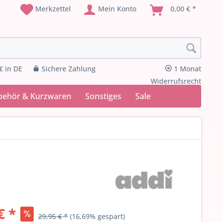
Merkzettel
Mein Konto
0,00 € *
€ in DE
Sichere Zahlung
1 Monat
Widerrufsrecht
behör & Kurzwaren
Sonstiges
Sale
€ *
29,95 € *
(16,69% gespart)