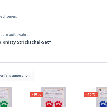
wachsenen.
indern aufbewahren.
 Knitty Strickschal-Set"
enfalls angesehen
-10
-10