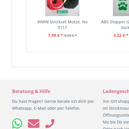
WWW Strickset Mütze, No
ABS-Stopper G
0117
Soc
7,99 € *
3,23 € *
9,99 € *
Beratung & Hilfe
Ladengesch
Du hast Fragen? Gerne berate ich dich per
Vor Ort shop
Whatsapp, E-Mail oder per Telefon.
im Strickmaus
Öffnungszeit
Mo bis Do von
Oder nach Ve