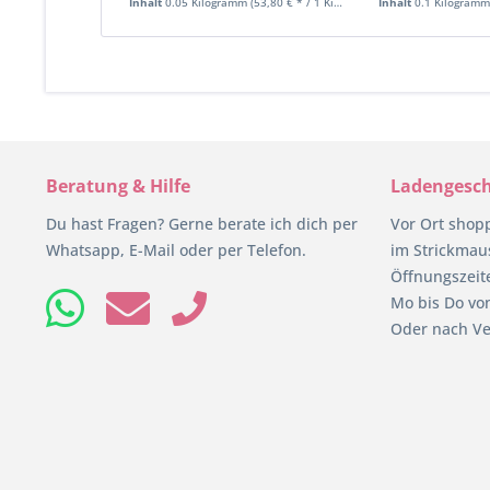
Inhalt
0.05 Kilogramm
(53,80 € * / 1 Kilogramm)
Inhalt
0.1 Kilogram
Beratung & Hilfe
Ladengesch
Du hast Fragen? Gerne berate ich dich per
Vor Ort shop
Whatsapp, E-Mail oder per Telefon.
im Strickmaus
Öffnungszeit
Mo bis Do von
Oder nach Ve