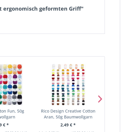
t ergonomisch geformten Griff"
ton Fun, 50g
Rico Design Creative Cotton
Anchor Artis
ollgarn
Aran, 50g Baumwollgarn
Häkelg
9 € *
2,49 € *
6,