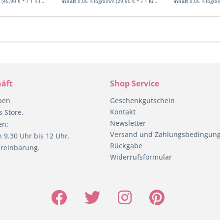
m
(45,90 € * / 1 Kilogramm)
Inhalt
0.05 Kilogramm
(29,80 € * / 1 Kilogramm)
Inhalt
0.05 Kilogr
äft
Shop Service
pen
Geschenkgutschein
Kontakt
 Store.
Newsletter
en:
Versand und Zahlungsbedingun
 9.30 Uhr bis 12 Uhr.
Rückgabe
reinbarung.
Widerrufsformular