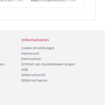
amm
(35,80 € * / 1 Kilogramm)
Inhalt
0.05 Kilogramm
(49,80 € * / 1 Kilogramm)
Inhalt
0.025 Kil
Informationen
Cookie-Einstellungen
Impressum
Datenschutz
gen
Echtheit von Kundenbewertungen
AGB
Widerrufsrecht
Bildernachweise