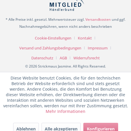
* Alle Preise inkl. gesetzl. Mehrwertsteuer zzgl.
Versandkosten
und ggf.
Nachnahmegebühren, wenn nicht anders beschrieben
Cookie-Einstellungen
Kontakt
Versand und Zahlungsbedingungen
Impressum
Datenschutz
AGB
Widerrufsrecht
© 2026 Strickmaus Jasmine. All Rights Reserved.
Diese Website benutzt Cookies, die für den technischen
Betrieb der Website erforderlich sind und stets gesetzt
werden. Andere Cookies, die den Komfort bei Benutzung
dieser Website erhöhen, der Direktwerbung dienen oder die
Interaktion mit anderen Websites und sozialen Netzwerken
vereinfachen sollen, werden nur mit Ihrer Zustimmung gesetzt.
Mehr Informationen
SEHR GUT
(4.98 / 5)
Ablehnen
Alle akzeptieren
Konfigurieren
aus
199
Bewertungen bei: shopvote.de ⓘ