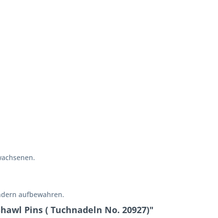
wachsenen.
indern aufbewahren.
Shawl Pins ( Tuchnadeln No. 20927)"