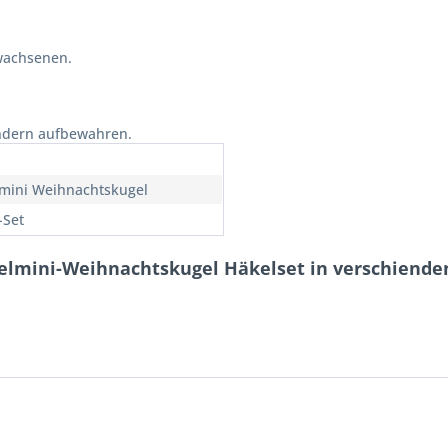
wachsenen.
indern aufbewahren.
mini Weihnachtskugel
-Set
kelmini-Weihnachtskugel Häkelset in verschiend