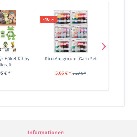
-10
-13
 Häkel-Kit by
Rico Amigurumi Garn Set
Gründl Cot
icraft
Shade
95 € *
5,66 € *
9,99 €
6,29 € *
Informationen