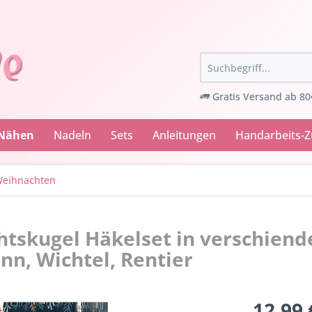
Gratis Versand ab 80
 Nähen
Nadeln
Sets
Anleitungen
Handarbeits-
eihnachten
tskugel Häkelset in verschien
n, Wichtel, Rentier
12,99 