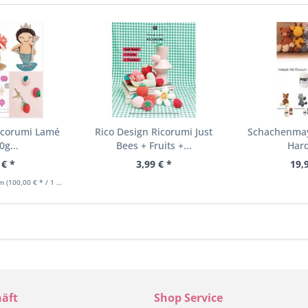
Ricorumi Lamé
Rico Design Ricorumi Just
Schachenmayr
0g...
Bees + Fruits +...
Hard
 € *
3,99 € *
19,
mm
(100,00 € * / 1 Kilogramm)
äft
Shop Service