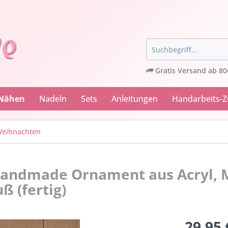
Gratis Versand ab 80
 Nähen
Nadeln
Sets
Anleitungen
Handarbeits-
eihnachten
handmade Ornament aus Acryl, 
ß (fertig)
29,95 