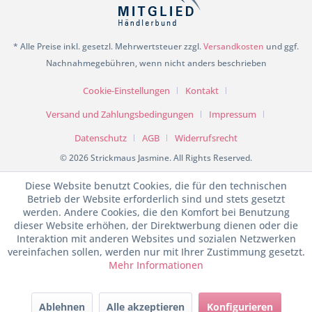
* Alle Preise inkl. gesetzl. Mehrwertsteuer zzgl.
Versandkosten
und ggf.
Nachnahmegebühren, wenn nicht anders beschrieben
Cookie-Einstellungen
Kontakt
Versand und Zahlungsbedingungen
Impressum
Datenschutz
AGB
Widerrufsrecht
© 2026 Strickmaus Jasmine. All Rights Reserved.
Diese Website benutzt Cookies, die für den technischen
Betrieb der Website erforderlich sind und stets gesetzt
werden. Andere Cookies, die den Komfort bei Benutzung
dieser Website erhöhen, der Direktwerbung dienen oder die
Interaktion mit anderen Websites und sozialen Netzwerken
vereinfachen sollen, werden nur mit Ihrer Zustimmung gesetzt.
Mehr Informationen
SEHR GUT
(4.98 / 5)
Ablehnen
Alle akzeptieren
Konfigurieren
aus
199
Bewertungen bei: shopvote.de ⓘ