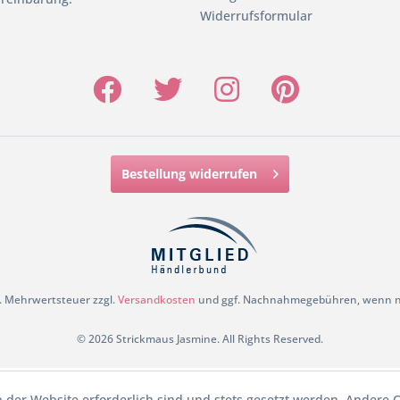
Widerrufsformular
Bestellung widerrufen
zl. Mehrwertsteuer zzgl.
Versandkosten
und ggf. Nachnahmegebühren, wenn ni
© 2026 Strickmaus Jasmine. All Rights Reserved.
b der Website erforderlich sind und stets gesetzt werden. Andere C