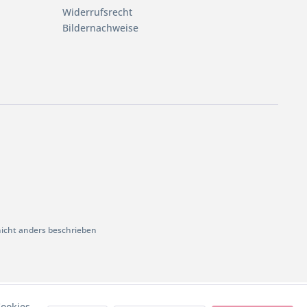
Widerrufsrecht
Bildernachweise
cht anders beschrieben
ookies,