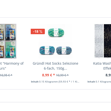
-18
et "Harmony of
Gründl Hot Socks Selezione
Katia Wash
urs"
6-fach, 150g...
Effe
8,99 € *
8,9
10,95 € *
10,99 € *
Inhalt
0.15 Kilogramm
(59,93 € * / 1 Kilogramm)
Inhalt
0.1 Kilogra