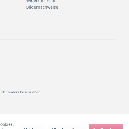
Widerrufsrecht
Bildernachweise
cht anders beschrieben
ookies,