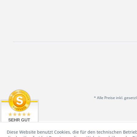
* Alle Preise inkl. geset
SEHR GUT
4.97 / 5
Diese Website benutzt Cookies, die für den technischen Betrie
aus 198
Bewertungen