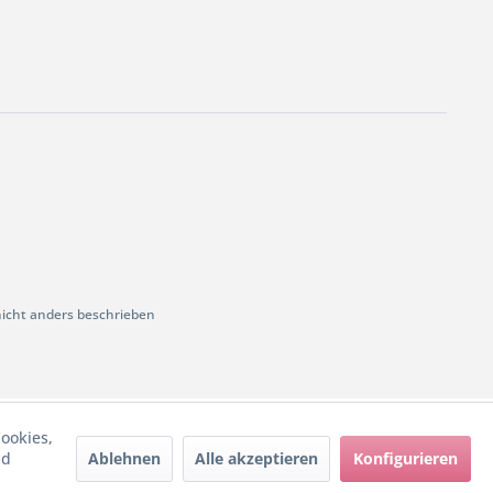
cht anders beschrieben
ookies,
Ablehnen
Alle akzeptieren
Konfigurieren
nd