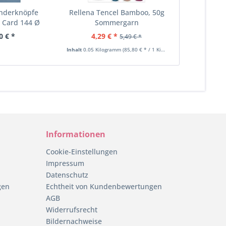
nderknöpfe
Rellena Tencel Bamboo, 50g
Rico zwe
h Card 144 Ø
Sommergarn
Roségold (
m...
0 € *
4,29 € *
4,
5,49 € *
Inhalt
0.05 Kilogramm
(85,80 € * / 1 Kilogramm)
Informationen
Cookie-Einstellungen
Impressum
Datenschutz
gen
Echtheit von Kundenbewertungen
AGB
Widerrufsrecht
Bildernachweise