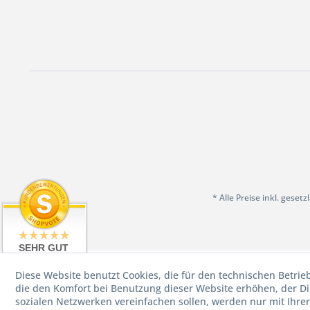
* Alle Preise inkl. geset
SEHR GUT
4.98 / 5
Diese Website benutzt Cookies, die für den technischen Betrie
aus 199
Bewertungen
die den Komfort bei Benutzung dieser Website erhöhen, der D
bei: shopvote.de
sozialen Netzwerken vereinfachen sollen, werden nur mit Ihre