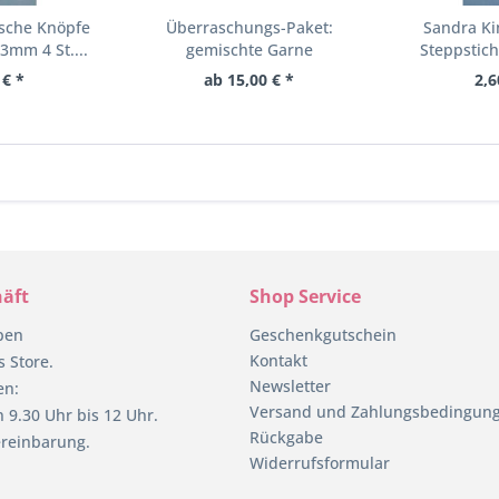
sche Knöpfe
Überraschungs-Paket:
Sandra Ki
3mm 4 St....
gemischte Garne
Steppstic
11m
 € *
ab 15,00 € *
2,6
äft
Shop Service
pen
Geschenkgutschein
Kontakt
 Store.
Newsletter
en:
Versand und Zahlungsbedingun
 9.30 Uhr bis 12 Uhr.
Rückgabe
reinbarung.
Widerrufsformular