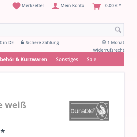
Merkzettel
Mein Konto
0,00 € *
€ in DE
Sichere Zahlung
1 Monat
Widerrufsrecht
ubehör & Kurzwaren
Sonstiges
Sale
e weiß
 *