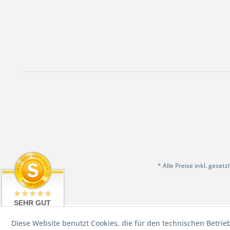
* Alle Preise inkl. geset
SEHR GUT
4.98 / 5
Diese Website benutzt Cookies, die für den technischen Betrie
aus 199