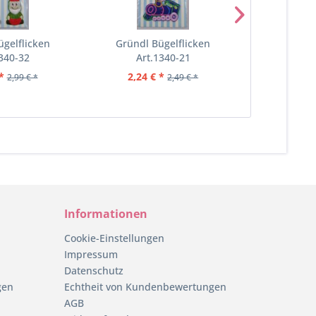
ügelflicken
Gründl Bügelflicken
Gründl 
1340-32
Art.1340-21
Art
*
2,24 € *
1,79 €
2,99 € *
2,49 € *
Informationen
Cookie-Einstellungen
Impressum
Datenschutz
gen
Echtheit von Kundenbewertungen
AGB