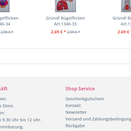
elflicken
Gründl Bügelflicken
Gründl B
40-34
Art.1340-33
Art.
2,69 € *
2,69 € 
2,99 € *
2,99 € *
äft
Shop Service
pen
Geschenkgutschein
Kontakt
 Store.
Newsletter
en:
Versand und Zahlungsbedingun
 9.30 Uhr bis 12 Uhr.
Rückgabe
reinbarung.