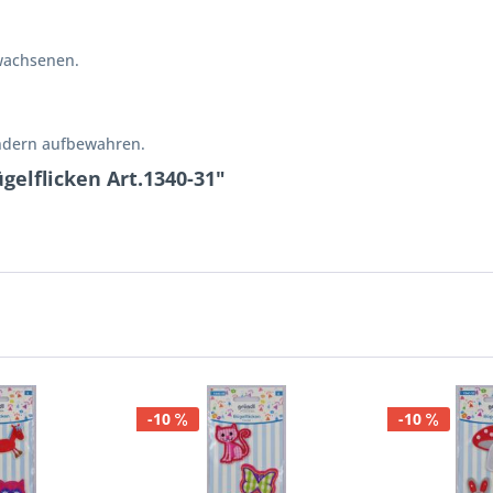
wachsenen.
indern aufbewahren.
gelflicken Art.1340-31"
-10
-10