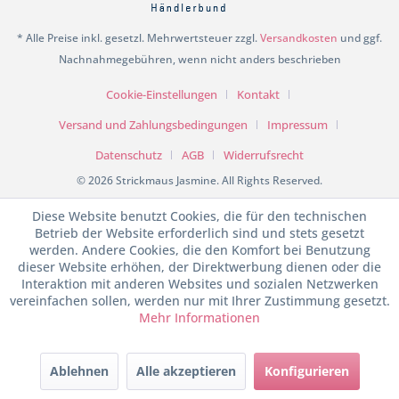
* Alle Preise inkl. gesetzl. Mehrwertsteuer zzgl.
Versandkosten
und ggf.
Nachnahmegebühren, wenn nicht anders beschrieben
Cookie-Einstellungen
Kontakt
Versand und Zahlungsbedingungen
Impressum
Datenschutz
AGB
Widerrufsrecht
© 2026 Strickmaus Jasmine. All Rights Reserved.
Diese Website benutzt Cookies, die für den technischen
Betrieb der Website erforderlich sind und stets gesetzt
werden. Andere Cookies, die den Komfort bei Benutzung
dieser Website erhöhen, der Direktwerbung dienen oder die
Interaktion mit anderen Websites und sozialen Netzwerken
vereinfachen sollen, werden nur mit Ihrer Zustimmung gesetzt.
Mehr Informationen
SEHR GUT
(4.98 / 5)
Ablehnen
Alle akzeptieren
Konfigurieren
aus
199
Bewertungen bei: shopvote.de ⓘ
Informationen zur Echtheit der Bewertungen